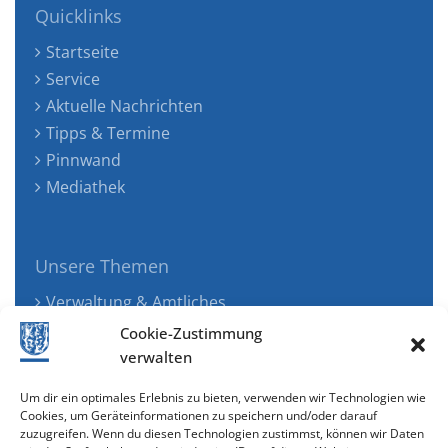
Quicklinks
Startseite
Service
Aktuelle Nachrichten
Tipps & Termine
Pinnwand
Mediathek
Unsere Themen
Verwaltung & Amtliches
Jugend, Familie & Gesundheit
Cookie-Zustimmung
Tourismus, Freizeit & Ökologie
verwalten
Kunst, Kultur & Musik
Um dir ein optimales Erlebnis zu bieten, verwenden wir Technologien wie
Wirtschaft & Verkehr
Cookies, um Geräteinformationen zu speichern und/oder darauf
zuzugreifen. Wenn du diesen Technologien zustimmst, können wir Daten
Senioren & Inklusion