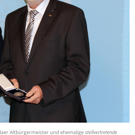
laer Altbürgermeister und ehemalige
stellvertretende