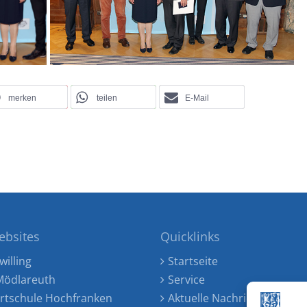
merken
teilen
E-Mail
ebsites
Quicklinks
willing
Startseite
ödlareuth
Service
rtschule Hochfranken
Aktuelle Nachrichten