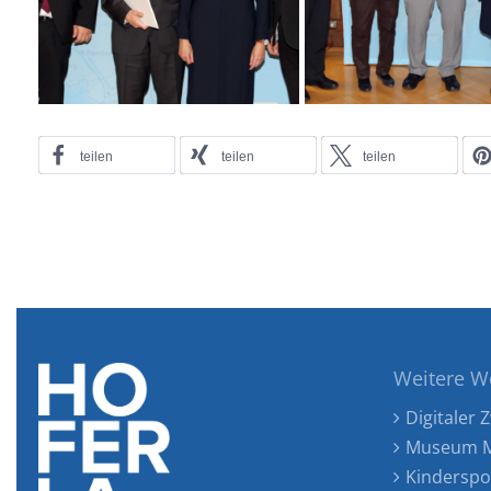
teilen
teilen
teilen
Weitere W
Digitaler Z
Museum M
Kinderspo