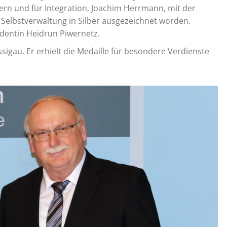
ern und für Integration, Joachim Herrmann, mit der
Selbstverwaltung in Silber ausgezeichnet worden.
dentin Heidrun Piwernetz.
igau. Er erhielt die Medaille für besondere Verdienste