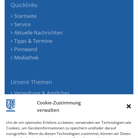
Quicklinks
Startseite
Service
Aktuelle Nachrichten
Tipps & Termine
Pinnwand
Mediathek
Unsere Themen
Verwaltung & Amtliches
Jugend, Familie & Gesundheit
Cookie-Zustimmung
Tourismus, Freizeit & Ökologie
verwalten
Kunst, Kultur & Musik
Um dir ein optimales Erlebnis zu bieten, verwenden wir Technologien wie
Wirtschaft & Verkehr
Cookies, um Geräteinformationen zu speichern und/oder darauf
zuzugreifen. Wenn du diesen Technologien zustimmst, können wir Daten
Senioren & Inklusion