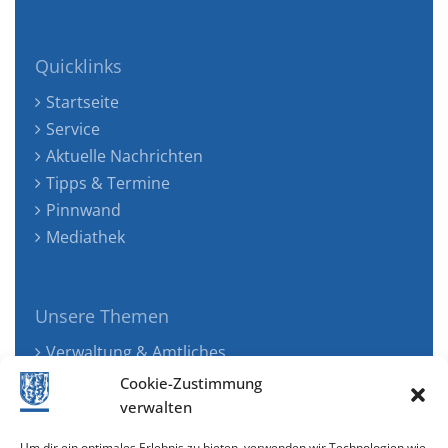
Quicklinks
Startseite
Service
Aktuelle Nachrichten
Tipps & Termine
Pinnwand
Mediathek
Unsere Themen
Verwaltung & Amtliches
Jugend, Familie & Gesundheit
Cookie-Zustimmung
Tourismus, Freizeit & Ökologie
verwalten
Kunst, Kultur & Musik
Um dir ein optimales Erlebnis zu bieten, verwenden wir Technologien wie