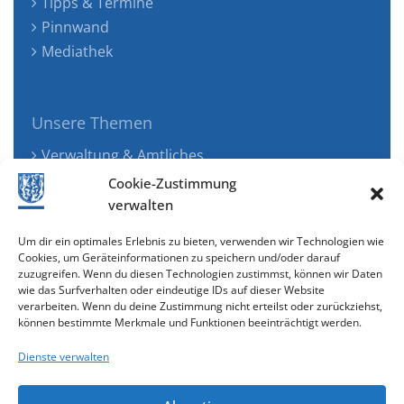
Tipps & Termine
Pinnwand
Mediathek
Unsere Themen
Verwaltung & Amtliches
Jugend, Familie & Gesundheit
Cookie-Zustimmung
Tourismus, Freizeit & Ökologie
verwalten
Kunst, Kultur & Musik
Um dir ein optimales Erlebnis zu bieten, verwenden wir Technologien wie
Wirtschaft & Verkehr
Cookies, um Geräteinformationen zu speichern und/oder darauf
zuzugreifen. Wenn du diesen Technologien zustimmst, können wir Daten
Senioren & Inklusion
wie das Surfverhalten oder eindeutige IDs auf dieser Website
verarbeiten. Wenn du deine Zustimmung nicht erteilst oder zurückziehst,
können bestimmte Merkmale und Funktionen beeinträchtigt werden.
Dienste verwalten