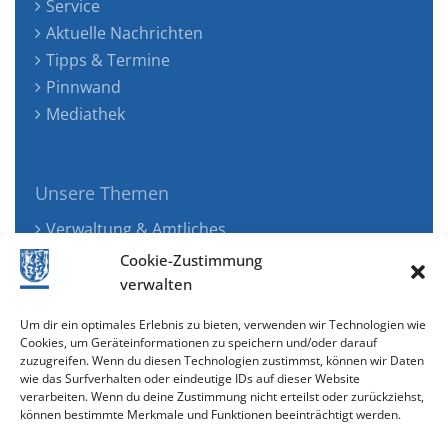
Service
Aktuelle Nachrichten
Tipps & Termine
Pinnwand
Mediathek
Unsere Themen
Verwaltung & Amtliches
Jugend, Familie & Gesundheit
Cookie-Zustimmung
Tourismus, Freizeit & Ökologie
verwalten
Kunst, Kultur & Musik
Um dir ein optimales Erlebnis zu bieten, verwenden wir Technologien wie
Wirtschaft & Verkehr
Cookies, um Geräteinformationen zu speichern und/oder darauf
zuzugreifen. Wenn du diesen Technologien zustimmst, können wir Daten
Senioren & Inklusion
wie das Surfverhalten oder eindeutige IDs auf dieser Website
verarbeiten. Wenn du deine Zustimmung nicht erteilst oder zurückziehst,
können bestimmte Merkmale und Funktionen beeinträchtigt werden.