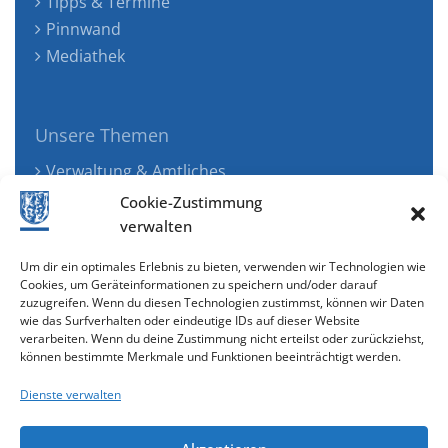
Tipps & Termine
Pinnwand
Mediathek
Unsere Themen
Verwaltung & Amtliches
Jugend, Familie & Gesundheit
Cookie-Zustimmung
Tourismus, Freizeit & Ökologie
verwalten
Kunst, Kultur & Musik
Um dir ein optimales Erlebnis zu bieten, verwenden wir Technologien wie
Wirtschaft & Verkehr
Cookies, um Geräteinformationen zu speichern und/oder darauf
zuzugreifen. Wenn du diesen Technologien zustimmst, können wir Daten
Senioren & Inklusion
wie das Surfverhalten oder eindeutige IDs auf dieser Website
verarbeiten. Wenn du deine Zustimmung nicht erteilst oder zurückziehst,
können bestimmte Merkmale und Funktionen beeinträchtigt werden.
Dienste verwalten