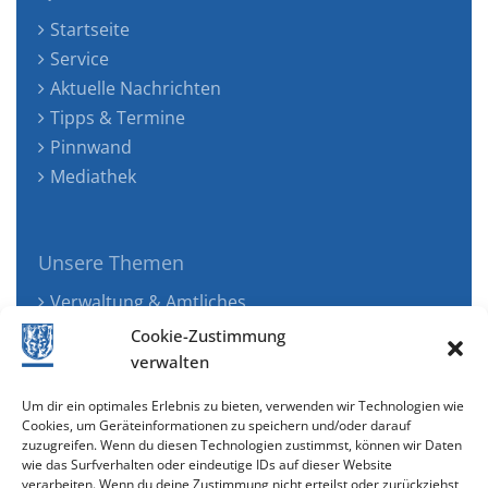
Startseite
Service
Aktuelle Nachrichten
Tipps & Termine
Pinnwand
Mediathek
Unsere Themen
Verwaltung & Amtliches
Jugend, Familie & Gesundheit
Cookie-Zustimmung
Tourismus, Freizeit & Ökologie
verwalten
Kunst, Kultur & Musik
Um dir ein optimales Erlebnis zu bieten, verwenden wir Technologien wie
Wirtschaft & Verkehr
Cookies, um Geräteinformationen zu speichern und/oder darauf
zuzugreifen. Wenn du diesen Technologien zustimmst, können wir Daten
Senioren & Inklusion
wie das Surfverhalten oder eindeutige IDs auf dieser Website
verarbeiten. Wenn du deine Zustimmung nicht erteilst oder zurückziehst,