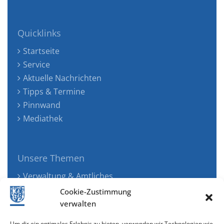
Quicklinks
Startseite
Service
Aktuelle Nachrichten
Tipps & Termine
Pinnwand
Mediathek
Unsere Themen
Verwaltung & Amtliches
Jugend, Familie & Gesundheit
Cookie-Zustimmung
Tourismus, Freizeit & Ökologie
verwalten
Kunst, Kultur & Musik
Um dir ein optimales Erlebnis zu bieten, verwenden wir Technologien wie