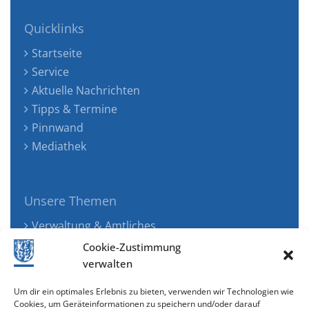
Quicklinks
Startseite
Service
Aktuelle Nachrichten
Tipps & Termine
Pinnwand
Mediathek
Unsere Themen
Verwaltung & Amtliches
Jugend, Familie & Gesundheit
Cookie-Zustimmung
Tourismus, Freizeit & Ökologie
verwalten
Kunst, Kultur & Musik
Um dir ein optimales Erlebnis zu bieten, verwenden wir Technologien wie
Wirtschaft & Verkehr
Cookies, um Geräteinformationen zu speichern und/oder darauf