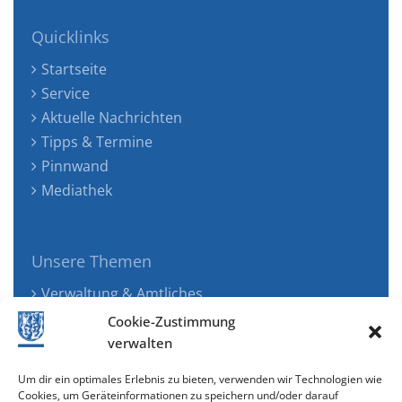
Quicklinks
Startseite
Service
Aktuelle Nachrichten
Tipps & Termine
Pinnwand
Mediathek
Unsere Themen
Verwaltung & Amtliches
Jugend, Familie & Gesundheit
Cookie-Zustimmung
Tourismus, Freizeit & Ökologie
verwalten
Kunst, Kultur & Musik
Um dir ein optimales Erlebnis zu bieten, verwenden wir Technologien wie
Wirtschaft & Verkehr
Cookies, um Geräteinformationen zu speichern und/oder darauf