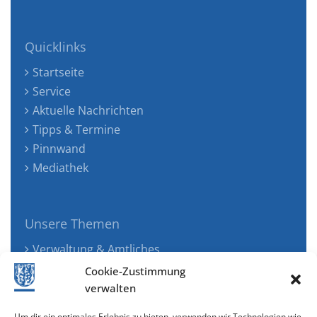
Quicklinks
Startseite
Service
Aktuelle Nachrichten
Tipps & Termine
Pinnwand
Mediathek
Unsere Themen
Verwaltung & Amtliches
Jugend, Familie & Gesundheit
Cookie-Zustimmung
Tourismus, Freizeit & Ökologie
verwalten
Kunst, Kultur & Musik
Um dir ein optimales Erlebnis zu bieten, verwenden wir Technologien wie