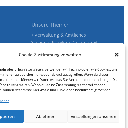
Unsere Themen
Verwaltung & Amtliches
Jugend, Familie & Gesundheit
Tourismus, Freizeit & Ökologie
Cookie-Zustimmung verwalten
Kunst, Kultur & Musik
Wirtschaft & Verkehr
optimales Erlebnis zu bieten, verwenden wir Technologien wie Cookies, um
Senioren & Inklusion
mationen zu speichern und/oder darauf zuzugreifen. Wenn du diesen
n zustimmst, können wir Daten wie das Surfverhalten oder eindeutige IDs
Website verarbeiten. Wenn du deine Zustimmung nicht erteilst oder
t, können bestimmte Merkmale und Funktionen beeinträchtigt werden.
walten
Cookie-Richtlinie (EU)
gestaltet & entwickelt mit
ptieren
Ablehnen
Einstellungen ansehen