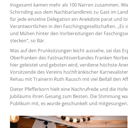
Insgesamt kamen mehr als 100 Narren zusammen. Wied
Schirnding aus dem Nachbarlandkreis zu Gast im Landr
für jede einzelne Delegation ein Anekdote parat und l
Verantwortlichen in den Faschingsgesellschaften. „Es is
und Mühen hinter den Vorbereitungen der Faschingsv
stecken“, so Bär.
Was auf den Prunksitzungen leicht aussehe, sei das E
Oberfranken des Fastnachtsverbandes Franken Norbert 
hier geleistet und geboten wird, verdiene höchste An
Vorsitzende des Vereins hochfränkischer Karnevaliste
Rehau mit Trainerin Ruth Rausch mit viel Beifall den A
Dieter Pfefferkorn hielt eine Nachrufrede und die Hof
Jubiläums ihren Gesang zum Besten. Die Stimmung war t
Publikum mit, es wurde geschunkelt und mitgesungen.