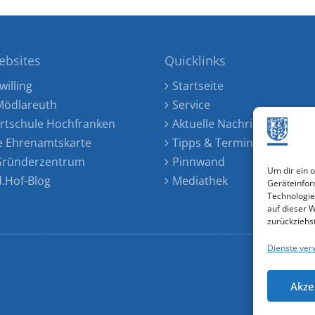
ebsites
Quicklinks
willing
Startseite
ödlareuth
Service
rtschule Hochfranken
Aktuelle Nachrichten
e Ehrenamtskarte
Tipps & Termine
 Gründerzentrum
Pinnwand
Um dir ein 
d.Hof-Blog
Mediathek
Geräteinfor
Technologie
auf dieser 
zurückziehs
Dienste ver
Akze