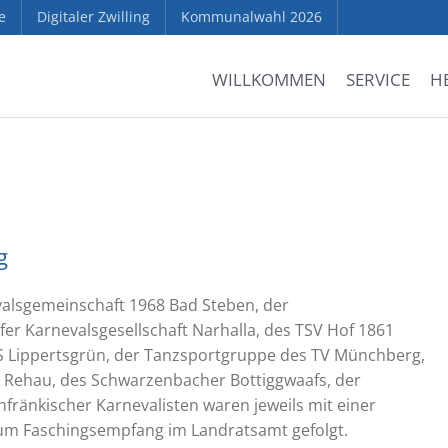
e
Digitaler Zwilling
Kommunalwahl 2026
WILLKOMMEN
SERVICE
H
g
evalsgemeinschaft 1968 Bad Steben, der
fer Karnevalsgesellschaft Narhalla, des TSV Hof 1861
TuS Lippertsgrün, der Tanzsportgruppe des TV Münchberg,
e Rehau, des Schwarzenbacher Bottiggwaafs, der
hfränkischer Karnevalisten waren jeweils mit einer
zum Faschingsempfang im Landratsamt gefolgt.