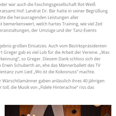
er war auch die Faschingsgesellschaft Rot-Weiß
atsamt Hof. Landrat Dr. Bär hatte in seiner Begrüßung
obte die herausragenden Leistungen aller
t bemerkenswert, welch hartes Training, wie viel Zeit
eranstaltungen, der Umzüge und der Tanz-Events
rgebnis großen Einsatzes. Auch vom Bezirkspräsidenten
Greger gab es viel Lob für die Arbeit der Vereine. „Was
erkennung“, so Greger. Diesem Dank schloss sich der
n Erwin Schuberth an, ehe das Männerballett des TV
ffentanz zum Lied „Wo ist die Kokosnuss“ machte.
er Wärschtlamänner gaben anlässlich ihres 40 jährigen
oll, die Musik von „Fidele Hinterachse“ riss das