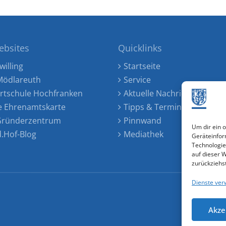
ebsites
Quicklinks
willing
Startseite
ödlareuth
Service
rtschule Hochfranken
Aktuelle Nachrichten
e Ehrenamtskarte
Tipps & Termine
 Gründerzentrum
Pinnwand
Um dir ein 
d.Hof-Blog
Mediathek
Geräteinfor
Technologie
auf dieser 
zurückziehs
Dienste ver
Akze