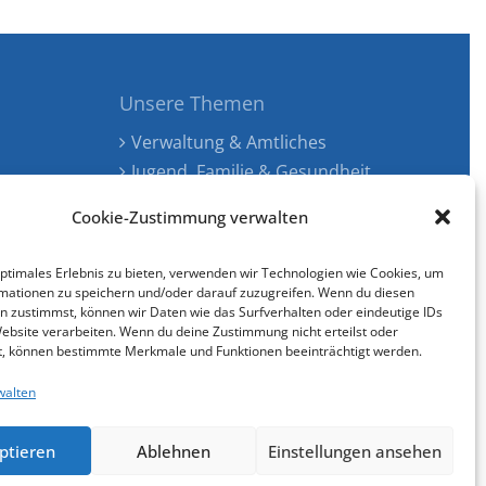
Unsere Themen
Verwaltung & Amtliches
Jugend, Familie & Gesundheit
Tourismus, Freizeit & Ökologie
Cookie-Zustimmung verwalten
Kunst, Kultur & Musik
Wirtschaft & Verkehr
optimales Erlebnis zu bieten, verwenden wir Technologien wie Cookies, um
Senioren & Inklusion
mationen zu speichern und/oder darauf zuzugreifen. Wenn du diesen
n zustimmst, können wir Daten wie das Surfverhalten oder eindeutige IDs
Website verarbeiten. Wenn du deine Zustimmung nicht erteilst oder
t, können bestimmte Merkmale und Funktionen beeinträchtigt werden.
walten
Cookie-Richtlinie (EU)
gestaltet & entwickelt mit
ptieren
Ablehnen
Einstellungen ansehen