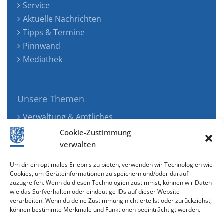
Service
Aktuelle Nachrichten
Tipps & Termine
Pinnwand
Mediathek
Unsere Themen
Verwaltung & Amtliches
Jugend, Familie & Gesundheit
Cookie-Zustimmung
Tourismus, Freizeit & Ökologie
verwalten
Kunst, Kultur & Musik
Um dir ein optimales Erlebnis zu bieten, verwenden wir Technologien wie
Wirtschaft & Verkehr
Cookies, um Geräteinformationen zu speichern und/oder darauf
zuzugreifen. Wenn du diesen Technologien zustimmst, können wir Daten
Senioren & Inklusion
wie das Surfverhalten oder eindeutige IDs auf dieser Website
verarbeiten. Wenn du deine Zustimmung nicht erteilst oder zurückziehst,
können bestimmte Merkmale und Funktionen beeinträchtigt werden.