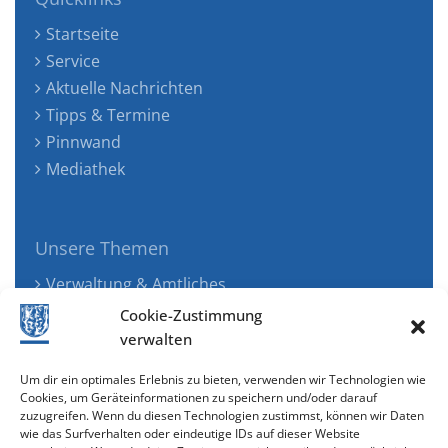
Startseite
Service
Aktuelle Nachrichten
Tipps & Termine
Pinnwand
Mediathek
Unsere Themen
Verwaltung & Amtliches
Jugend, Familie & Gesundheit
Cookie-Zustimmung
Tourismus, Freizeit & Ökologie
verwalten
Kunst, Kultur & Musik
Um dir ein optimales Erlebnis zu bieten, verwenden wir Technologien wie
Wirtschaft & Verkehr
Cookies, um Geräteinformationen zu speichern und/oder darauf
zuzugreifen. Wenn du diesen Technologien zustimmst, können wir Daten
Senioren & Inklusion
wie das Surfverhalten oder eindeutige IDs auf dieser Website