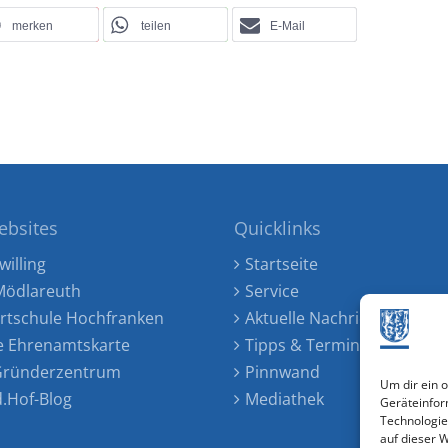
merken
teilen
E-Mail
ebsites
Quicklinks
willing
Startseite
ödlareuth
Service
rtschule Hochfranken
Aktuelle Nachrichten
e Ehrenamtskarte
Tipps & Termine
 Gründerzentrum
Pinnwand
Um dir ein 
d.Hof-Blog
Mediathek
Geräteinfor
Technologie
auf dieser 