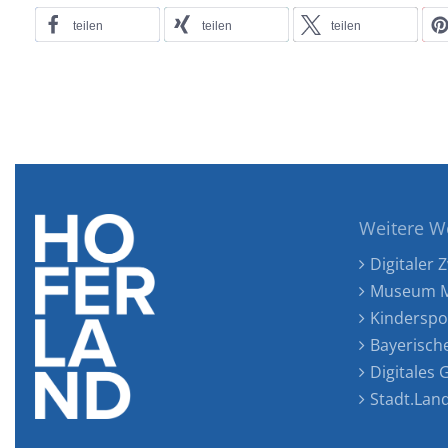
teilen
teilen
teilen
Weitere W
Digitaler Z
Museum M
Kinderspo
Bayerisch
Digitales
Stadt.Lan