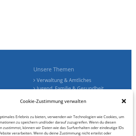
Unsere Themen
Verwaltung & Amtliches
Jugend, Familie & Gesundheit
Tourismus, Freizeit & Ökologie
Cookie-Zustimmung verwalten
Kunst, Kultur & Musik
Wirtschaft & Verkehr
optimales Erlebnis zu bieten, verwenden wir Technologien wie Cookies, um
Senioren & Inklusion
mationen zu speichern und/oder darauf zuzugreifen. Wenn du diesen
n zustimmst, können wir Daten wie das Surfverhalten oder eindeutige IDs
Website verarbeiten. Wenn du deine Zustimmung nicht erteilst oder