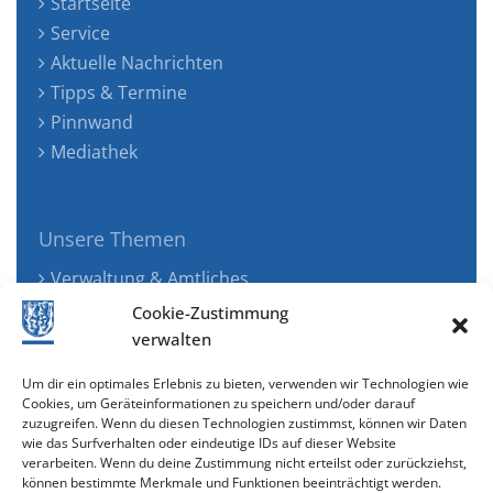
Startseite
Service
Aktuelle Nachrichten
Tipps & Termine
Pinnwand
Mediathek
Unsere Themen
Verwaltung & Amtliches
Jugend, Familie & Gesundheit
Cookie-Zustimmung
Tourismus, Freizeit & Ökologie
verwalten
Kunst, Kultur & Musik
Um dir ein optimales Erlebnis zu bieten, verwenden wir Technologien wie
Wirtschaft & Verkehr
Cookies, um Geräteinformationen zu speichern und/oder darauf
zuzugreifen. Wenn du diesen Technologien zustimmst, können wir Daten
Senioren & Inklusion
wie das Surfverhalten oder eindeutige IDs auf dieser Website
verarbeiten. Wenn du deine Zustimmung nicht erteilst oder zurückziehst,
können bestimmte Merkmale und Funktionen beeinträchtigt werden.