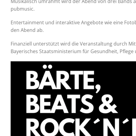
Musikalisch umrahmt wird der Abend von drei Bands aus
pubmusic.
Entertainment und interaktive Angebote wie eine Foto
den Abend ab.
Finanziell unterstützt wird die Veranstaltung durch 
Bayerisches Staatsministerium für Gesundheit, Pflege un