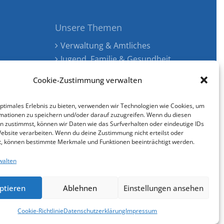
Unsere Themen
Verwaltung & Amtliches
Jugend, Familie & Gesundheit
Tourismus, Freizeit & Ökologie
Cookie-Zustimmung verwalten
Kunst, Kultur & Musik
Wirtschaft & Verkehr
optimales Erlebnis zu bieten, verwenden wir Technologien wie Cookies, um
Senioren & Inklusion
mationen zu speichern und/oder darauf zuzugreifen. Wenn du diesen
n zustimmst, können wir Daten wie das Surfverhalten oder eindeutige IDs
Website verarbeiten. Wenn du deine Zustimmung nicht erteilst oder
t, können bestimmte Merkmale und Funktionen beeinträchtigt werden.
walten
Cookie-Richtlinie (EU)
gestaltet & entwickelt mit
ptieren
Ablehnen
Einstellungen ansehen
Cookie-Richtlinie
Datenschutzerklärung
Impressum