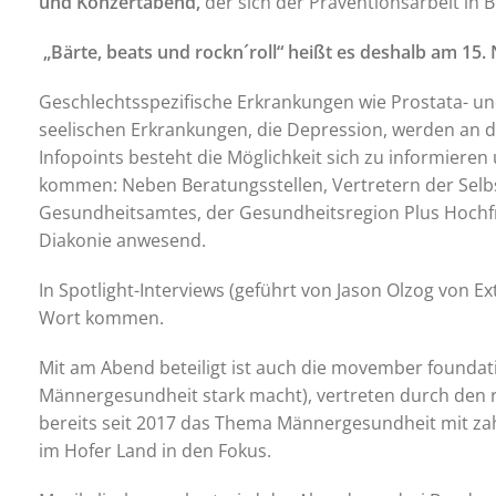
und Konzertabend,
der sich der Präventionsarbeit in
„Bärte, beats und rockn´roll“ heißt es deshalb am 15.
Geschlechtsspezifische Erkrankungen wie Prostata- un
seelischen Erkrankungen, die Depression, werden an d
Infopoints besteht die Möglichkeit sich zu informieren
kommen: Neben Beratungsstellen, Vertretern der Selbs
Gesundheitsamtes, der Gesundheitsregion Plus Hochfr
Diakonie anwesend.
In Spotlight-Interviews (geführt von Jason Olzog von 
Wort kommen.
Mit am Abend beteiligt ist auch die movember foundatio
Männergesundheit stark macht), vertreten durch den r
bereits seit 2017 das Thema Männergesundheit mit z
im Hofer Land in den Fokus.