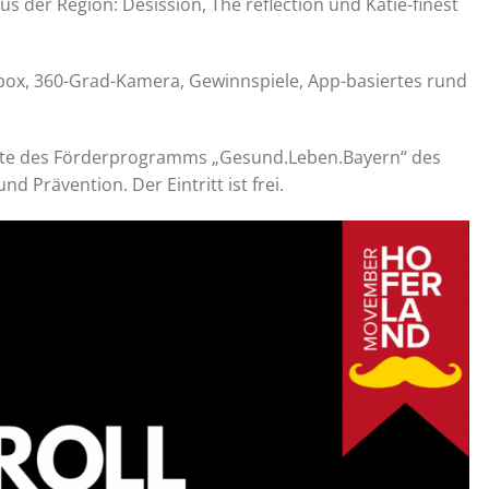
 der Region: Desission, The reflection und Katie-finest
box, 360-Grad-Kamera, Gewinnspiele, App-basiertes rund
Mitte des Förderprogramms „Gesund.Leben.Bayern“ des
d Prävention. Der Eintritt ist frei.