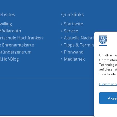
ebsites
Quicklinks
willing
Startseite
ödlareuth
Service
rtschule Hochfranken
Aktuelle Nachrichten
e Ehrenamtskarte
Tipps & Termine
 Gründerzentrum
Pinnwand
Um dir ein 
d.Hof-Blog
Mediathek
Geräteinfor
Technologie
auf dieser 
zurückziehs
Dienste ver
Akze