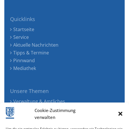
Quicklinks
Startseite
Service
Aktuelle Nachrichten
Tipps & Termine
Pinnwand
Mediathek
Unsere Themen
Verwaltung & Amtliches
Jugend, Familie & Gesundheit
Cookie-Zustimmung
Tourismus, Freizeit & Ökologie
verwalten
Kunst, Kultur & Musik
Um dir ein optimales Erlebnis zu bieten, verwenden wir Technologien wie