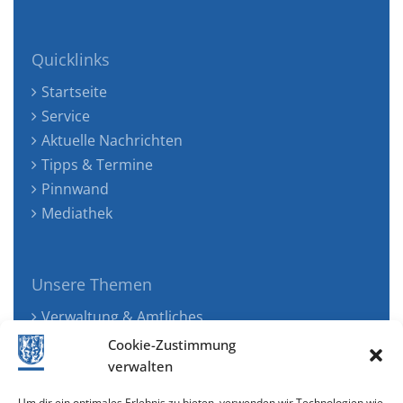
Quicklinks
Startseite
Service
Aktuelle Nachrichten
Tipps & Termine
Pinnwand
Mediathek
Unsere Themen
Verwaltung & Amtliches
Jugend, Familie & Gesundheit
Cookie-Zustimmung
Tourismus, Freizeit & Ökologie
verwalten
Kunst, Kultur & Musik
Um dir ein optimales Erlebnis zu bieten, verwenden wir Technologien wie