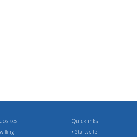
ebsites
Quicklinks
willing
Startseite