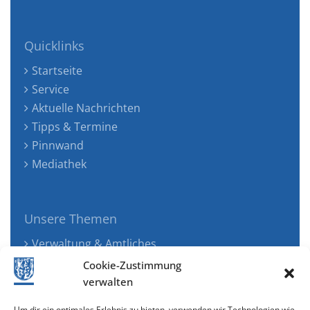
Quicklinks
Startseite
Service
Aktuelle Nachrichten
Tipps & Termine
Pinnwand
Mediathek
Unsere Themen
Verwaltung & Amtliches
Jugend, Familie & Gesundheit
Cookie-Zustimmung
Tourismus, Freizeit & Ökologie
verwalten
Kunst, Kultur & Musik
Um dir ein optimales Erlebnis zu bieten, verwenden wir Technologien wie