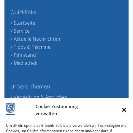
Quicklinks
Startseite
Service
Aktuelle Nachrichten
Tipps & Termine
Pinnwand
Mediathek
Unsere Themen
Verwaltung & Amtliches
Jugend, Familie & Gesundheit
Cookie-Zustimmung
Tourismus, Freizeit & Ökologie
verwalten
Kunst, Kultur & Musik
Um dir ein optimales Erlebnis zu bieten, verwenden wir Technologien wie
Wirtschaft & Verkehr
Cookies, um Geräteinformationen zu speichern und/oder darauf