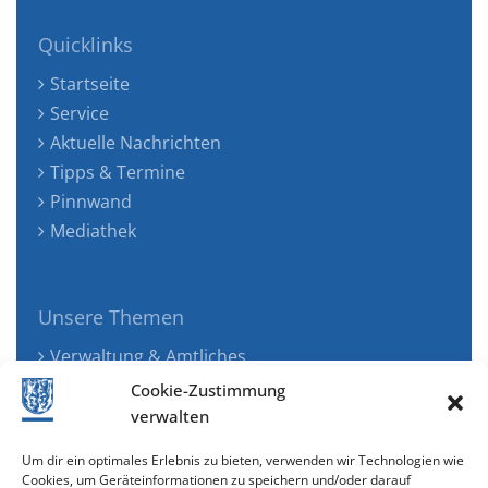
Quicklinks
Startseite
Service
Aktuelle Nachrichten
Tipps & Termine
Pinnwand
Mediathek
Unsere Themen
Verwaltung & Amtliches
Jugend, Familie & Gesundheit
Cookie-Zustimmung
Tourismus, Freizeit & Ökologie
verwalten
Kunst, Kultur & Musik
Um dir ein optimales Erlebnis zu bieten, verwenden wir Technologien wie
Wirtschaft & Verkehr
Cookies, um Geräteinformationen zu speichern und/oder darauf