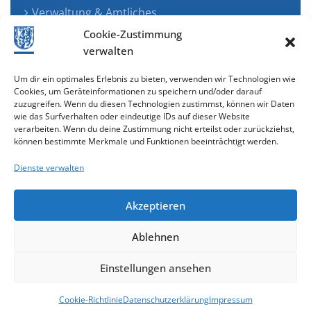
Verwaltung & Amtliches
Jugend, Familie & Gesundheit
Cookie-Zustimmung
Tourismus, Freizeit & Ökologie
verwalten
Kunst, Kultur & Musik
Um dir ein optimales Erlebnis zu bieten, verwenden wir Technologien wie
Wirtschaft & Verkehr
Cookies, um Geräteinformationen zu speichern und/oder darauf
zuzugreifen. Wenn du diesen Technologien zustimmst, können wir Daten
Senioren & Inklusion
wie das Surfverhalten oder eindeutige IDs auf dieser Website
verarbeiten. Wenn du deine Zustimmung nicht erteilst oder zurückziehst,
können bestimmte Merkmale und Funktionen beeinträchtigt werden.
Dienste verwalten
Akzeptieren
Ablehnen
Cookie-Richtlinie (EU)
Einstellungen ansehen
gestaltet & entwickelt mit
Cookie-Richtlinie
Datenschutzerklärung
Impressum