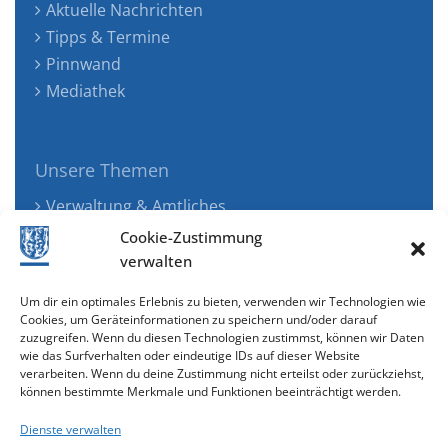
Aktuelle Nachrichten
Tipps & Termine
Pinnwand
Mediathek
Unsere Themen
Verwaltung & Amtliches
Jugend, Familie & Gesundheit
Cookie-Zustimmung
Tourismus, Freizeit & Ökologie
verwalten
Kunst, Kultur & Musik
Um dir ein optimales Erlebnis zu bieten, verwenden wir Technologien wie
Wirtschaft & Verkehr
Cookies, um Geräteinformationen zu speichern und/oder darauf
zuzugreifen. Wenn du diesen Technologien zustimmst, können wir Daten
Senioren & Inklusion
wie das Surfverhalten oder eindeutige IDs auf dieser Website
verarbeiten. Wenn du deine Zustimmung nicht erteilst oder zurückziehst,
können bestimmte Merkmale und Funktionen beeinträchtigt werden.
Dienste verwalten