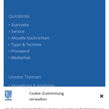
Quicklinks
Startseite
Service
Aktuelle Nachrichten
Tipps & Termine
Pinnwand
Mediathek
Unsere Themen
Verwaltung & Amtliches
Jugend, Familie & Gesundheit
Cookie-Zustimmung
Tourismus, Freizeit & Ökologie
verwalten
Kunst, Kultur & Musik
Um dir ein optimales Erlebnis zu bieten, verwenden wir Technologien wie