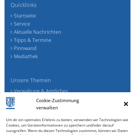
Quicklinks
Startseite
Service
Aktuelle Nachrichten
Tipps & Termine
Pinnwand
Mediathek
Unsere Themen
Verwaltung & Amtliches
Jugend, Familie & Gesundheit
Cookie-Zustimmung
Tourismus, Freizeit & Ökologie
verwalten
Kunst, Kultur & Musik
Um dir ein optimales Erlebnis zu bieten, verwenden wir Technologien wie
Wirtschaft & Verkehr
Cookies, um Geräteinformationen zu speichern und/oder darauf
zuzugreifen. Wenn du diesen Technologien zustimmst, können wir Daten
Senioren & Inklusion