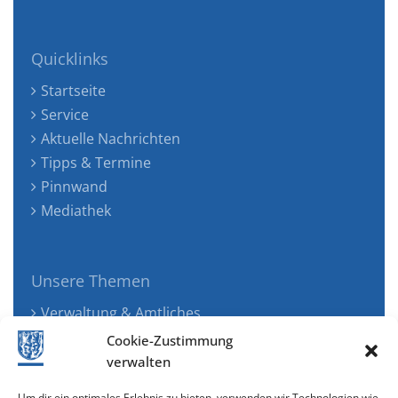
Quicklinks
Startseite
Service
Aktuelle Nachrichten
Tipps & Termine
Pinnwand
Mediathek
Unsere Themen
Verwaltung & Amtliches
Jugend, Familie & Gesundheit
Cookie-Zustimmung
Tourismus, Freizeit & Ökologie
verwalten
Kunst, Kultur & Musik
Um dir ein optimales Erlebnis zu bieten, verwenden wir Technologien wie