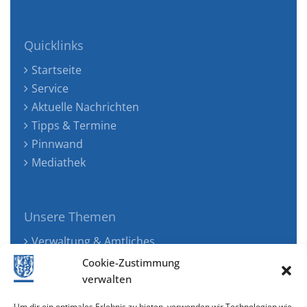
Quicklinks
Startseite
Service
Aktuelle Nachrichten
Tipps & Termine
Pinnwand
Mediathek
Unsere Themen
Verwaltung & Amtliches
Jugend, Familie & Gesundheit
Cookie-Zustimmung
Tourismus, Freizeit & Ökologie
verwalten
Kunst, Kultur & Musik
Um dir ein optimales Erlebnis zu bieten, verwenden wir Technologien wie