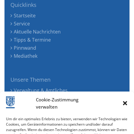
Quicklinks
Startseite
Service
Aktuelle Nachrichten
Tipps & Termine
Pinnwand
Mediathek
Unsere Themen
Verwaltung & Amtliches
Jugend, Familie & Gesundheit
Cookie-Zustimmung
Tourismus, Freizeit & Ökologie
verwalten
Kunst, Kultur & Musik
Um dir ein optimales Erlebnis zu bieten, verwenden wir Technologien wie
Wirtschaft & Verkehr
Cookies, um Geräteinformationen zu speichern und/oder darauf
zuzugreifen. Wenn du diesen Technologien zustimmst, können wir Daten
Senioren & Inklusion