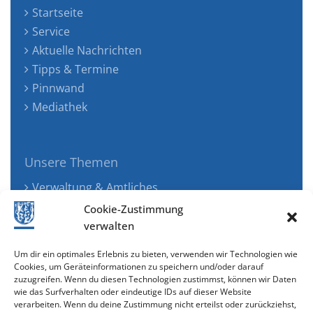
Startseite
Service
Aktuelle Nachrichten
Tipps & Termine
Pinnwand
Mediathek
Unsere Themen
Verwaltung & Amtliches
Jugend, Familie & Gesundheit
Cookie-Zustimmung
Tourismus, Freizeit & Ökologie
verwalten
Kunst, Kultur & Musik
Um dir ein optimales Erlebnis zu bieten, verwenden wir Technologien wie
Wirtschaft & Verkehr
Cookies, um Geräteinformationen zu speichern und/oder darauf
zuzugreifen. Wenn du diesen Technologien zustimmst, können wir Daten
Senioren & Inklusion
wie das Surfverhalten oder eindeutige IDs auf dieser Website
verarbeiten. Wenn du deine Zustimmung nicht erteilst oder zurückziehst,