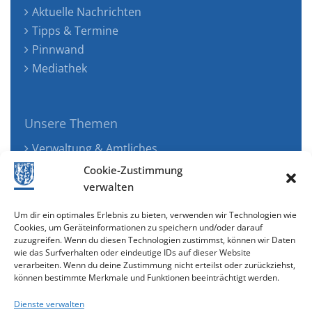
Aktuelle Nachrichten
Tipps & Termine
Pinnwand
Mediathek
Unsere Themen
Verwaltung & Amtliches
Jugend, Familie & Gesundheit
Cookie-Zustimmung
Tourismus, Freizeit & Ökologie
verwalten
Kunst, Kultur & Musik
Um dir ein optimales Erlebnis zu bieten, verwenden wir Technologien wie
Wirtschaft & Verkehr
Cookies, um Geräteinformationen zu speichern und/oder darauf
zuzugreifen. Wenn du diesen Technologien zustimmst, können wir Daten
Senioren & Inklusion
wie das Surfverhalten oder eindeutige IDs auf dieser Website
verarbeiten. Wenn du deine Zustimmung nicht erteilst oder zurückziehst,
können bestimmte Merkmale und Funktionen beeinträchtigt werden.
Dienste verwalten