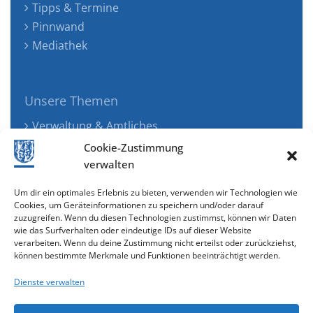
Tipps & Termine
Pinnwand
Mediathek
Unsere Themen
Verwaltung & Amtliches
Jugend, Familie & Gesundheit
Cookie-Zustimmung
Tourismus, Freizeit & Ökologie
verwalten
Kunst, Kultur & Musik
Um dir ein optimales Erlebnis zu bieten, verwenden wir Technologien wie
Wirtschaft & Verkehr
Cookies, um Geräteinformationen zu speichern und/oder darauf
zuzugreifen. Wenn du diesen Technologien zustimmst, können wir Daten
Senioren & Inklusion
wie das Surfverhalten oder eindeutige IDs auf dieser Website
verarbeiten. Wenn du deine Zustimmung nicht erteilst oder zurückziehst,
können bestimmte Merkmale und Funktionen beeinträchtigt werden.
Dienste verwalten