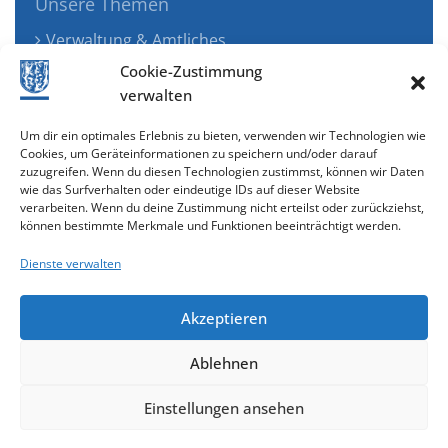
Unsere Themen
Verwaltung & Amtliches
Jugend, Familie & Gesundheit
Cookie-Zustimmung
Tourismus, Freizeit & Ökologie
verwalten
Kunst, Kultur & Musik
Um dir ein optimales Erlebnis zu bieten, verwenden wir Technologien wie
Wirtschaft & Verkehr
Cookies, um Geräteinformationen zu speichern und/oder darauf
zuzugreifen. Wenn du diesen Technologien zustimmst, können wir Daten
Senioren & Inklusion
wie das Surfverhalten oder eindeutige IDs auf dieser Website
verarbeiten. Wenn du deine Zustimmung nicht erteilst oder zurückziehst,
können bestimmte Merkmale und Funktionen beeinträchtigt werden.
Dienste verwalten
Akzeptieren
Ablehnen
Cookie-Richtlinie (EU)
Einstellungen ansehen
gestaltet & entwickelt mit