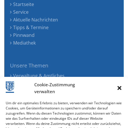
Startseite
Service
Aktuelle Nachrichten
Tipps & Termine
Pinnwand
Mediathek
Unsere Themen
Verwaltung & Amtliches
Jugend, Familie & Gesundheit
Cookie-Zustimmung
Tourismus, Freizeit & Ökologie
verwalten
Kunst, Kultur & Musik
Um dir ein optimales Erlebnis zu bieten, verwenden wir Technologien wie
Wirtschaft & Verkehr
Cookies, um Geräteinformationen zu speichern und/oder darauf
zuzugreifen. Wenn du diesen Technologien zustimmst, können wir Daten
Senioren & Inklusion
wie das Surfverhalten oder eindeutige IDs auf dieser Website
verarbeiten. Wenn du deine Zustimmung nicht erteilst oder zurückziehst,