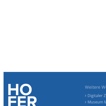
Weitere W
Digitaler Z
Museum M