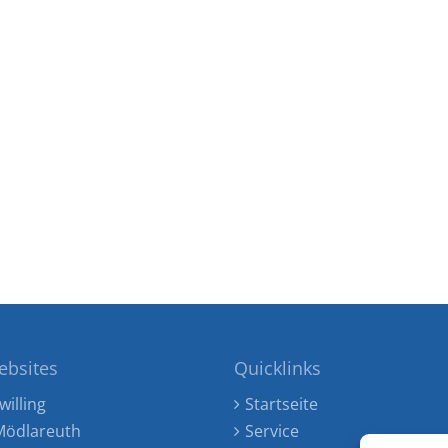
ebsites
Quicklinks
willing
Startseite
ödlareuth
Service