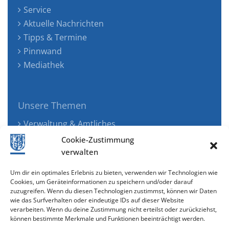
Service
Aktuelle Nachrichten
Tipps & Termine
Pinnwand
Mediathek
Unsere Themen
Verwaltung & Amtliches
Jugend, Familie & Gesundheit
Cookie-Zustimmung
Tourismus, Freizeit & Ökologie
verwalten
Kunst, Kultur & Musik
Um dir ein optimales Erlebnis zu bieten, verwenden wir Technologien wie
Wirtschaft & Verkehr
Cookies, um Geräteinformationen zu speichern und/oder darauf
zuzugreifen. Wenn du diesen Technologien zustimmst, können wir Daten
Senioren & Inklusion
wie das Surfverhalten oder eindeutige IDs auf dieser Website
verarbeiten. Wenn du deine Zustimmung nicht erteilst oder zurückziehst,
können bestimmte Merkmale und Funktionen beeinträchtigt werden.