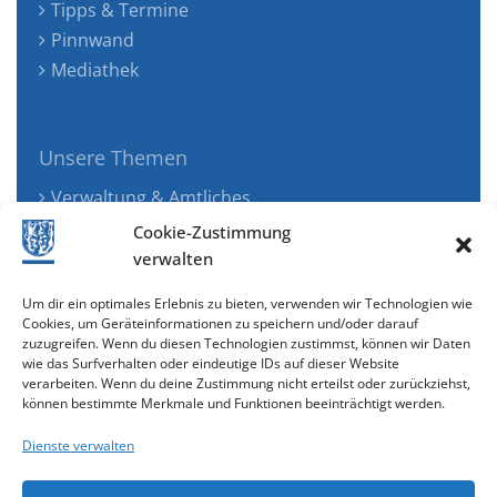
Tipps & Termine
Pinnwand
Mediathek
Unsere Themen
Verwaltung & Amtliches
Jugend, Familie & Gesundheit
Cookie-Zustimmung
Tourismus, Freizeit & Ökologie
verwalten
Kunst, Kultur & Musik
Um dir ein optimales Erlebnis zu bieten, verwenden wir Technologien wie
Wirtschaft & Verkehr
Cookies, um Geräteinformationen zu speichern und/oder darauf
zuzugreifen. Wenn du diesen Technologien zustimmst, können wir Daten
Senioren & Inklusion
wie das Surfverhalten oder eindeutige IDs auf dieser Website
verarbeiten. Wenn du deine Zustimmung nicht erteilst oder zurückziehst,
können bestimmte Merkmale und Funktionen beeinträchtigt werden.
Dienste verwalten