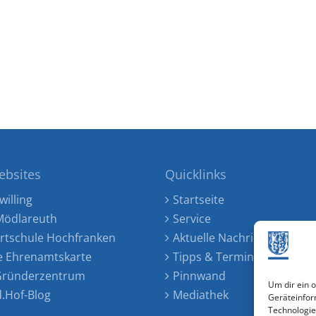
ebsites
Quicklinks
willing
Startseite
ödlareuth
Service
rtschule Hochfranken
Aktuelle Nachrichten
e Ehrenamtskarte
Tipps & Termine
 Gründerzentrum
Pinnwand
Um dir ein 
d.Hof-Blog
Mediathek
Geräteinfor
Technologie