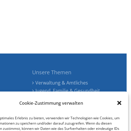
Unsere Themen
Verwaltung & Amtliches
Jugend, Familie & Gesundheit
Tourismus, Freizeit & Ökologie
Cookie-Zustimmung verwalten
Kunst, Kultur & Musik
Wirtschaft & Verkehr
optimales Erlebnis zu bieten, verwenden wir Technologien wie Cookies, um
Senioren & Inklusion
mationen zu speichern und/oder darauf zuzugreifen. Wenn du diesen
n zustimmst, können wir Daten wie das Surfverhalten oder eindeutige IDs