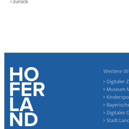
zurück
Weitere W
Digitaler Z
Museum M
Kinderspo
Bayerisch
Digitales
Stadt.Lan