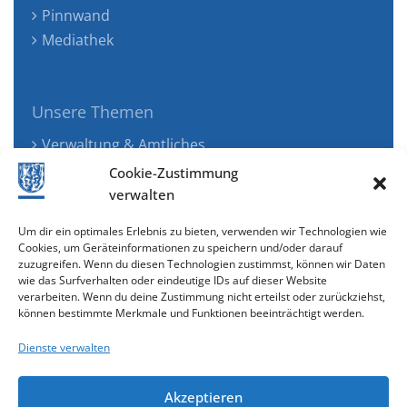
Pinnwand
Mediathek
Unsere Themen
Verwaltung & Amtliches
Jugend, Familie & Gesundheit
Cookie-Zustimmung
Tourismus, Freizeit & Ökologie
verwalten
Kunst, Kultur & Musik
Um dir ein optimales Erlebnis zu bieten, verwenden wir Technologien wie
Wirtschaft & Verkehr
Cookies, um Geräteinformationen zu speichern und/oder darauf
zuzugreifen. Wenn du diesen Technologien zustimmst, können wir Daten
Senioren & Inklusion
wie das Surfverhalten oder eindeutige IDs auf dieser Website
verarbeiten. Wenn du deine Zustimmung nicht erteilst oder zurückziehst,
können bestimmte Merkmale und Funktionen beeinträchtigt werden.
Dienste verwalten
Akzeptieren