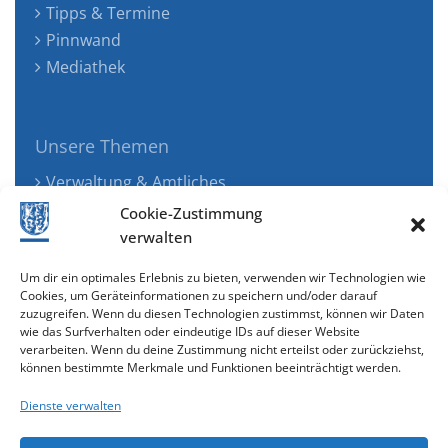
Tipps & Termine
Pinnwand
Mediathek
Unsere Themen
Verwaltung & Amtliches
Jugend, Familie & Gesundheit
Cookie-Zustimmung
Tourismus, Freizeit & Ökologie
verwalten
Kunst, Kultur & Musik
Um dir ein optimales Erlebnis zu bieten, verwenden wir Technologien wie
Wirtschaft & Verkehr
Cookies, um Geräteinformationen zu speichern und/oder darauf
zuzugreifen. Wenn du diesen Technologien zustimmst, können wir Daten
Senioren & Inklusion
wie das Surfverhalten oder eindeutige IDs auf dieser Website
verarbeiten. Wenn du deine Zustimmung nicht erteilst oder zurückziehst,
können bestimmte Merkmale und Funktionen beeinträchtigt werden.
Dienste verwalten