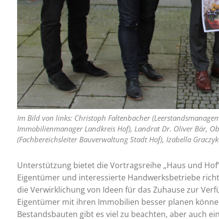
Im Bild von links: Christoph Faltenbacher (Leerstandsmanagem
Immobilienmanager Landkreis Hof), Landrat Dr. Oliver Bär, O
(Fachbereichsleiter Bauverwaltung Stadt Hof), Izabella Graczyk
Unterstützung bietet die Vortragsreihe „Haus und Hof“,
Eigentümer und interessierte Handwerksbetriebe richt
die Verwirklichung von Ideen für das Zuhause zur Verfü
Eigentümer mit ihren Immobilien besser planen könne
Bestandsbauten gibt es viel zu beachten, aber auch e