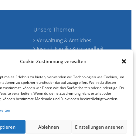
Unsere Themen
Verwaltung & Amtliches
Jugend, Familie & Gesundheit
Tourismus, Freizeit & Ökologie
Cookie-Zustimmung verwalten
Kunst, Kultur & Musik
Wirtschaft & Verkehr
optimales Erlebnis zu bieten, verwenden wir Technologien wie Cookies, um
Senioren & Inklusion
mationen zu speichern und/oder darauf zuzugreifen. Wenn du diesen
n zustimmst, können wir Daten wie das Surfverhalten oder eindeutige IDs
Website verarbeiten. Wenn du deine Zustimmung nicht erteilst oder
t, können bestimmte Merkmale und Funktionen beeinträchtigt werden.
walten
Cookie-Richtlinie (EU)
gestaltet & entwickelt mit
ptieren
Ablehnen
Einstellungen ansehen