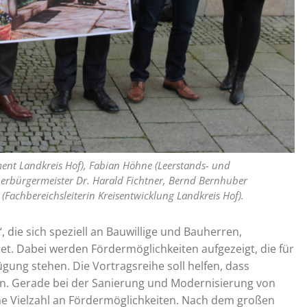
ent Landkreis Hof), Fabian Höhne (Leerstands- und
berbürgermeister Dr. Harald Fichtner, Bernd Bernhuber
 (Fachbereichsleiterin Kreisentwicklung Landkreis Hof).
 die sich speziell an Bauwillige und Bauherren,
et. Dabei werden Fördermöglichkeiten aufgezeigt, die für
gung stehen. Die Vortragsreihe soll helfen, dass
n. Gerade bei der Sanierung und Modernisierung von
ine Vielzahl an Fördermöglichkeiten. Nach dem großen