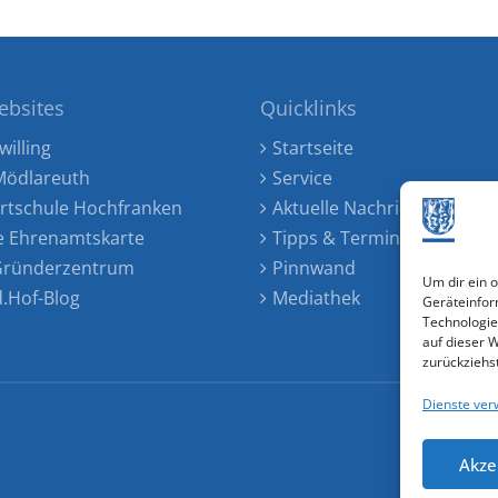
ebsites
Quicklinks
willing
Startseite
ödlareuth
Service
rtschule Hochfranken
Aktuelle Nachrichten
e Ehrenamtskarte
Tipps & Termine
 Gründerzentrum
Pinnwand
Um dir ein 
d.Hof-Blog
Mediathek
Geräteinfor
Technologie
auf dieser 
zurückziehs
Dienste ver
Akze