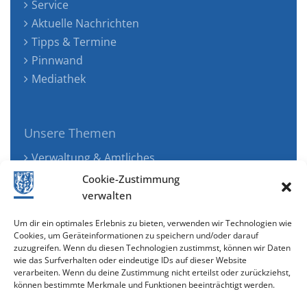
Service
Aktuelle Nachrichten
Tipps & Termine
Pinnwand
Mediathek
Unsere Themen
Verwaltung & Amtliches
Jugend, Familie & Gesundheit
Cookie-Zustimmung
Tourismus, Freizeit & Ökologie
verwalten
Kunst, Kultur & Musik
Um dir ein optimales Erlebnis zu bieten, verwenden wir Technologien wie
Wirtschaft & Verkehr
Cookies, um Geräteinformationen zu speichern und/oder darauf
zuzugreifen. Wenn du diesen Technologien zustimmst, können wir Daten
Senioren & Inklusion
wie das Surfverhalten oder eindeutige IDs auf dieser Website
verarbeiten. Wenn du deine Zustimmung nicht erteilst oder zurückziehst,
können bestimmte Merkmale und Funktionen beeinträchtigt werden.