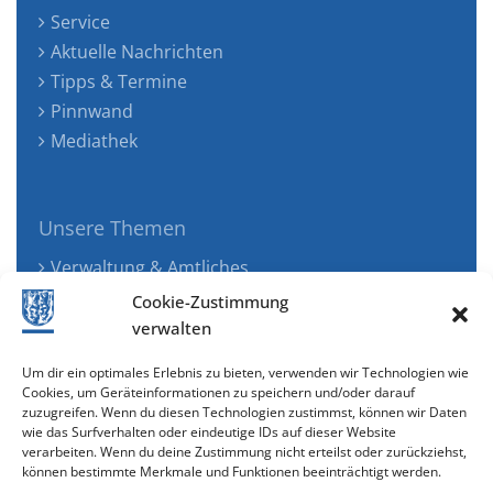
Service
Aktuelle Nachrichten
Tipps & Termine
Pinnwand
Mediathek
Unsere Themen
Verwaltung & Amtliches
Jugend, Familie & Gesundheit
Cookie-Zustimmung
Tourismus, Freizeit & Ökologie
verwalten
Kunst, Kultur & Musik
Um dir ein optimales Erlebnis zu bieten, verwenden wir Technologien wie
Wirtschaft & Verkehr
Cookies, um Geräteinformationen zu speichern und/oder darauf
zuzugreifen. Wenn du diesen Technologien zustimmst, können wir Daten
Senioren & Inklusion
wie das Surfverhalten oder eindeutige IDs auf dieser Website
verarbeiten. Wenn du deine Zustimmung nicht erteilst oder zurückziehst,
können bestimmte Merkmale und Funktionen beeinträchtigt werden.