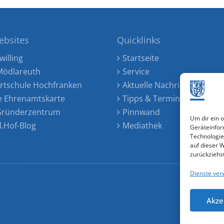
ebsites
Quicklinks
willing
Startseite
ödlareuth
Service
rtschule Hochfranken
Aktuelle Nachrichten
e Ehrenamtskarte
Tipps & Termine
 Gründerzentrum
Pinnwand
Um dir ein 
d.Hof-Blog
Mediathek
Geräteinfor
Technologie
auf dieser 
zurückziehs
Dienste ver
Akze