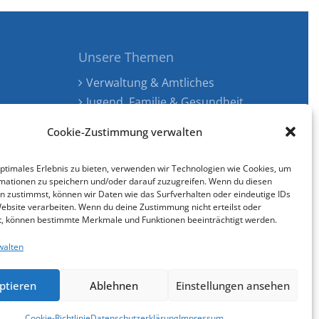
Unsere Themen
Verwaltung & Amtliches
Jugend, Familie & Gesundheit
Tourismus, Freizeit & Ökologie
Cookie-Zustimmung verwalten
Kunst, Kultur & Musik
Wirtschaft & Verkehr
optimales Erlebnis zu bieten, verwenden wir Technologien wie Cookies, um
Senioren & Inklusion
mationen zu speichern und/oder darauf zuzugreifen. Wenn du diesen
n zustimmst, können wir Daten wie das Surfverhalten oder eindeutige IDs
Website verarbeiten. Wenn du deine Zustimmung nicht erteilst oder
t, können bestimmte Merkmale und Funktionen beeinträchtigt werden.
walten
Cookie-Richtlinie (EU)
gestaltet & entwickelt mit
ptieren
Ablehnen
Einstellungen ansehen
Cookie-Richtlinie
Datenschutzerklärung
Impressum