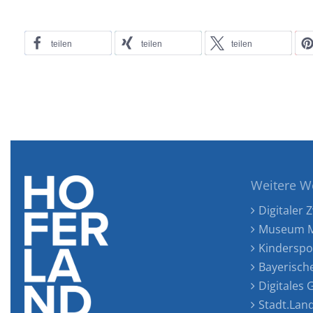
teilen
teilen
teilen
Weitere W
Digitaler Z
Museum M
Kinderspo
Bayerisch
Digitales
Stadt.Lan