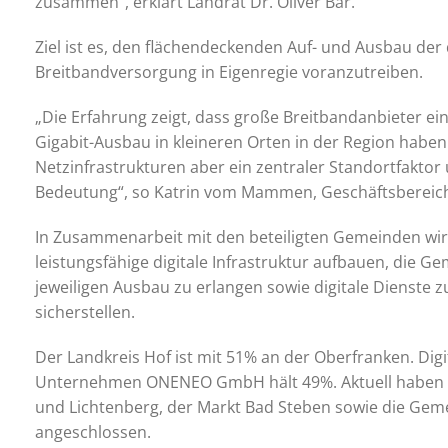
zusammen“, erklärt Landrat Dr. Oliver Bär.
Ziel ist es, den flächendeckenden Auf- und Ausbau der d
Breitbandversorgung in Eigenregie voranzutreiben.
„Die Erfahrung zeigt, dass große Breitbandanbieter e
Gigabit-Ausbau in kleineren Orten in der Region haben.
Netzinfrastrukturen aber ein zentraler Standortfaktor
Bedeutung“, so Katrin vom Mammen, Geschäftsbereich
In Zusammenarbeit mit den beteiligten Gemeinden wir
leistungsfähige digitale Infrastruktur aufbauen, die G
jeweiligen Ausbau zu erlangen sowie digitale Dienste z
sicherstellen.
Der Landkreis Hof ist mit 51% an der Oberfranken. Digi
Unternehmen ONENEO GmbH hält 49%. Aktuell haben 
und Lichtenberg, der Markt Bad Steben sowie die Ge
angeschlossen.