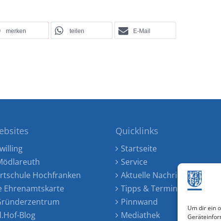
merken
teilen
E-Mail
ebsites
Quicklinks
willing
Startseite
ödlareuth
Service
rtschule Hochfranken
Aktuelle Nachrichten
e Ehrenamtskarte
Tipps & Termine
 Gründerzentrum
Pinnwand
Um dir ein 
d.Hof-Blog
Mediathek
Geräteinfor