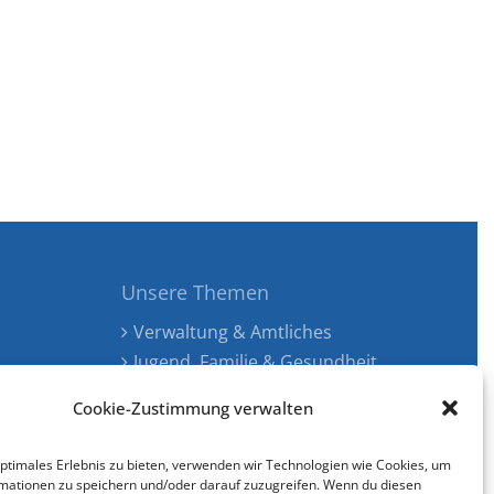
Unsere Themen
Verwaltung & Amtliches
Jugend, Familie & Gesundheit
Tourismus, Freizeit & Ökologie
Cookie-Zustimmung verwalten
Kunst, Kultur & Musik
Wirtschaft & Verkehr
optimales Erlebnis zu bieten, verwenden wir Technologien wie Cookies, um
Senioren & Inklusion
mationen zu speichern und/oder darauf zuzugreifen. Wenn du diesen