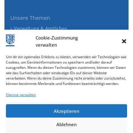
Unsere Themen
Verwaltung & Amtliches
Jugend, Familie & Gesundheit
Cookie-Zustimmung
Tourismus, Freizeit & Ökologie
verwalten
Kunst, Kultur & Musik
Um dir ein optimales Erlebnis zu bieten, verwenden wir Technologien wie
Wirtschaft & Verkehr
Cookies, um Geräteinformationen zu speichern und/oder darauf
zuzugreifen. Wenn du diesen Technologien zustimmst, können wir Daten
Senioren & Inklusion
wie das Surfverhalten oder eindeutige IDs auf dieser Website
verarbeiten. Wenn du deine Zustimmung nicht erteilst oder zurückziehst,
können bestimmte Merkmale und Funktionen beeinträchtigt werden.
Dienste verwalten
Akzeptieren
Ablehnen
Cookie-Richtlinie (EU)