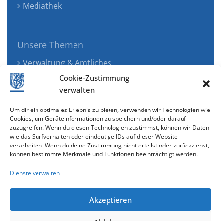
Mediathek
Unsere Themen
Verwaltung & Amtliches
Jugend, Familie & Gesundheit
Cookie-Zustimmung
Tourismus, Freizeit & Ökologie
verwalten
Kunst, Kultur & Musik
Um dir ein optimales Erlebnis zu bieten, verwenden wir Technologien wie
Wirtschaft & Verkehr
Cookies, um Geräteinformationen zu speichern und/oder darauf
zuzugreifen. Wenn du diesen Technologien zustimmst, können wir Daten
Senioren & Inklusion
wie das Surfverhalten oder eindeutige IDs auf dieser Website
verarbeiten. Wenn du deine Zustimmung nicht erteilst oder zurückziehst,
können bestimmte Merkmale und Funktionen beeinträchtigt werden.
Dienste verwalten
Akzeptieren